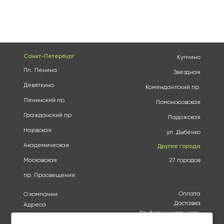
Санкт-Петербург
Купчино
Пл. Ленина
Звездная
Девяткино
Комендантский пр.
Ленинский пр.
Ломоносовская
Гражданский пр.
Ладожская
Нарвская
ул. Дыбенко
Академическая
Другие города
Московская
27 городов
пр. Просвещения
Оплата
О компании
Доставка
Адреса
Конфиденциальность
Каталог
Политика использования