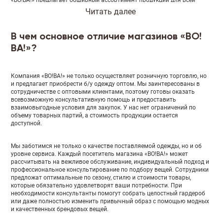
семьи: женскую, мужскую, детскую одежду, домашний текстиль,
Читать далее
нижнее белье, обувь, игрушки, постельное белье, куртки, пальто,
дубленки, шубы, аксессуары, предметы обихода и т.д. На все позиции
действуют низкие цены, а ежедневные скидки по будням делают
В чем основное отличие магазинов «ВО!
каждую покупку еще более приятной и выгодной. Благодаря этому
«ВО!ВА!» имеет множество постоянных покупателей в Санкт-
ВА!»?
Петербурге и других городах.
Компания «ВО!ВА!» не только осуществляет розничную торговлю, но
Сегодня многие люди перестают относиться к магазинам
и предлагает приобрести б/у одежду оптом. Мы заинтересованы в
подержанных вещей, как к лавкам, где продается одежда, пригодная
сотрудничестве с оптовыми клиентами, поэтому готовы оказать
разве что для вскапывания грядок на даче. Отличный пример тому –
всевозможную консультативную помощь и предоставить
магазины «ВО!ВА!», где можно купить наряды от европейских
взаимовыгодные условия для закупок. У нас нет ограничений по
производителей. Это стильные вещи из популярных коллекций,
объему товарных партий, а стоимость продукции остается
которые не потеряли актуальности и презентабельного внешнего
доступной.
вида. Очень часто на полки попадает новая одежда, нераспроданная
в бутиках и реализованная в качестве стока по минимальной цене.
Мы заботимся не только о качестве поставляемой одежды, но и об
уровне сервиса. Каждый посетитель магазина «ВО!ВА!» может
Текущий ассортимент насчитывает свыше 100 категорий и
рассчитывать на вежливое обслуживание, индивидуальный подход и
продолжает пополняться востребованными позициями. В частности,
профессиональное консультирование по подбору вещей. Сотрудники
на полках постоянно появляются актуальные сезонные новинки. Все
предложат оптимальные по сезону, стилю и стоимости товары,
вещи везутся в Россию из Европы, проходя тщательный отбор и
которые обязательно удовлетворят ваши потребности. При
обязательную санитарную обработку. Средства для чистки и
необходимости консультанты помогут собрать целостный гардероб
обеззараживания имеют безопасный состав, что особенно важно,
или даже полностью изменить привычный образ с помощью модных
если речь идет о детских товарах.
и качественных брендовых вещей.