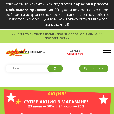
❗Уважаемые клиенты, наблюдаются
перебои в работе
мобильного приложения
. Мы уже ищем решение этой
проблемы и искренне приносим извинения за неудобства.
Обязательно сообщим вам, как только ситуация будет
исправлена!❗
29.07 мы открываемся новый магазин! Адрес Спб, Ленинский
Сегодня в розничной
проспект, дом 94.
торговле
Сегодня
Санкт-Петербург
Скидка 40%
Купить оптом
Смотреть товары