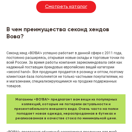
Смотреть каталог
В чем преимущества секонд хендов
Вова?
Секонд хенд «ВО!ВА!» успешно работает в данной сфере с 2011 года,
постоянно расширяясь, открывая новые склады и торговые точки по
всей России. За время работы компания зарекомендовала себя как
надежный поставщик брендовых европейских вещей категории
«second hand». Вся продукция продается в розницу и оптом, поэтому
клиентская база пополняется не только частными покупателями, но
и магазинами, специализирующимися на продаже подержанных
товаров.
Магазины «ВО!ВА!» предлагает вам вещи из популярных
коллекций, которые не потеряли актуальности и
презентабельного внешнего вида. Очень часто на полки
попадает новая одежда, нераспроданная в бутиках и
реализованная в качестве стока по минимальной цене.
«ВО!ВА!» предлагает обширный ассортимент продукции для всей