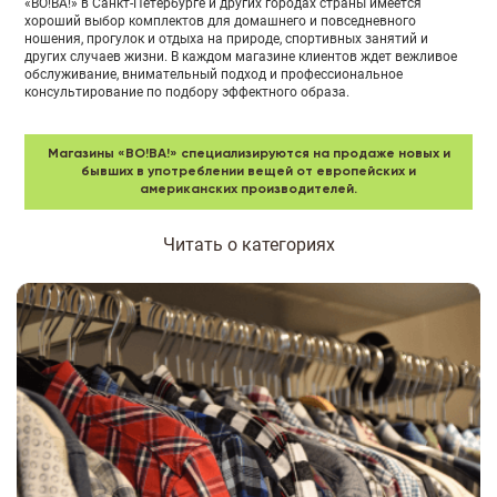
«ВО!ВА!» в Санкт-Петербурге и других городах страны имеется
хороший выбор комплектов для домашнего и повседневного
ношения, прогулок и отдыха на природе, спортивных занятий и
других случаев жизни. В каждом магазине клиентов ждет вежливое
обслуживание, внимательный подход и профессиональное
консультирование по подбору эффектного образа.
Магазины «ВО!ВА!» специализируются на продаже новых и
бывших в употреблении вещей от европейских и
американских производителей.
В каталог попадает только та одежда, которая сохранила отличную
Читать о категориях
носкость и привлекательный внешний вид. Продукция реализуется в
розницу и оптом, поэтому нашими постоянными клиентами
становятся не только рядовые люди, но и целые магазины секонд-
хенд. Опыт работы в торговой сфере позволяет нам предлагать
широкий ассортимент вещей, чтобы каждый человек мог найти
подходящие обновки по сезону, стилю, модным тенденциям и
стоимости.
МУЖСКАЯ ОДЕЖДА
Наша одежда для мужчин отличается хорошей носкостью и
соответствует высоким показателям практичности, эстетичности и