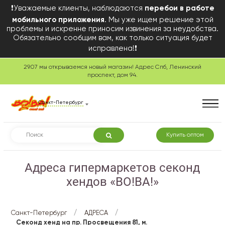
❗Уважаемые клиенты, наблюдаются
перебои в работе
мобильного приложения
. Мы уже ищем решение этой
проблемы и искренне приносим извинения за неудобства.
Обязательно сообщим вам, как только ситуация будет
исправлена!❗
29.07 мы открываемся новый магазин! Адрес Спб, Ленинский
проспект, дом 94.
Санкт-Петербург
Купить оптом
Адреса гипермаркетов секонд
хендов «ВО!ВА!»
/
/
Санкт-Петербург
АДРЕСА
Секонд хенд на пр. Просвещения 81, м.