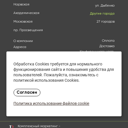
Нарвская
ул. Дыбенко
Академическая
Другие города
Московская
27 городов
пр. Просвещения
Оплата
О компании
Доставка
Адреса
Конфиденциальность
Каталог
Политика использования
Бренды
файлов cookie
Обработка Cookies требуется для нормального
Акции
Согласие на обработку
функционирования сайта и повышения удобства для
Купить оптом
персональных данных
пользователей. Пожалуйста, ознакомьтесь с
Отзывы
Политика в отношении
политикой использования Cookies.
обработки персональных
Контакты
данных
Согласен
Ежедневно с 10:15 до
21:00
Политика использование файлов cookie
Закупки оптом
Комплексный маркетинг -