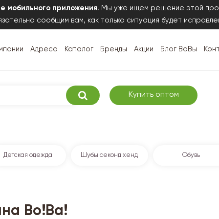
те мобильного приложения
. Мы уже ищем решение этой про
зательно сообщим вам, как только ситуация будет исправле
мпании
Адреса
Каталог
Бренды
Акции
Блог ВоВы
Кон
Купить оптом
Детская одежда
Шубы секонд хенд
Обувь
на Во!Ва!