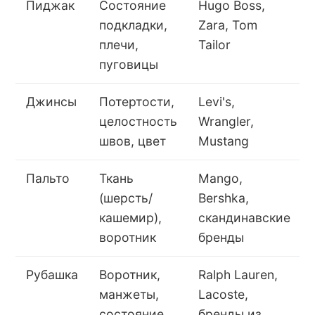
Пиджак
Состояние
Hugo Boss,
подкладки,
Zara, Tom
плечи,
Tailor
пуговицы
Джинсы
Потертости,
Levi's,
целостность
Wrangler,
швов, цвет
Mustang
Пальто
Ткань
Mango,
(шерсть/
Bershka,
кашемир),
скандинавские
воротник
бренды
Рубашка
Воротник,
Ralph Lauren,
манжеты,
Lacoste,
состояние
бренды из