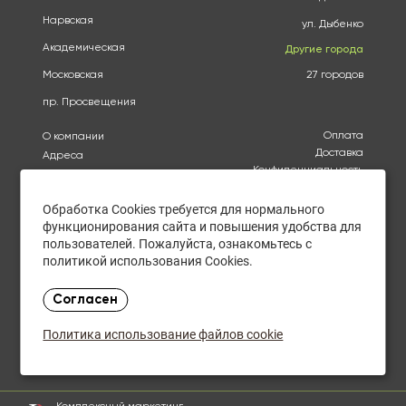
Нарвская
ул. Дыбенко
Академическая
Другие города
Московская
27 городов
пр. Просвещения
Оплата
О компании
Доставка
Адреса
Конфиденциальность
Каталог
Политика использования
Бренды
файлов cookie
Обработка Cookies требуется для нормального
Акции
Согласие на обработку
функционирования сайта и повышения удобства для
Купить оптом
персональных данных
пользователей. Пожалуйста, ознакомьтесь с
Отзывы
Политика в отношении
политикой использования Cookies.
обработки персональных
Контакты
данных
Согласен
Ежедневно с 10:15 до
21:00
Политика использование файлов cookie
Закупки оптом