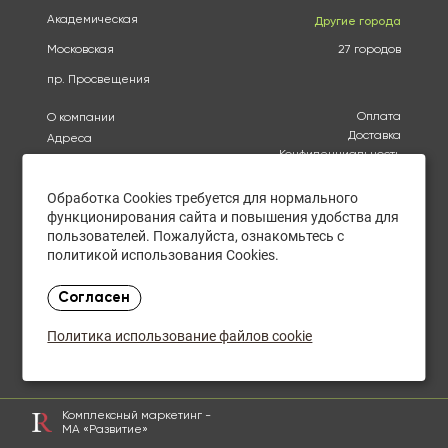
Академическая
Другие города
Московская
27 городов
пр. Просвещения
Оплата
О компании
Доставка
Адреса
Конфиденциальность
Каталог
Политика использования
Бренды
файлов cookie
Обработка Cookies требуется для нормального
Акции
Согласие на обработку
функционирования сайта и повышения удобства для
Купить оптом
персональных данных
пользователей. Пожалуйста, ознакомьтесь с
Отзывы
Политика в отношении
политикой использования Cookies.
обработки персональных
Контакты
данных
Согласен
Ежедневно с 10:15 до
21:00
Политика использование файлов cookie
Закупки оптом
Комплексный маркетинг -
МА «Развитие»