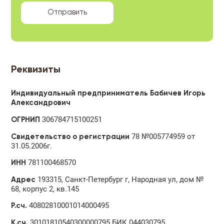
Реквизиты
Индивидуальный предприниматель Бабичев Игорь
Александрович
306784715100251
ОГРНИП
78 №005774959 от
Свидетельство о регистрации
31.05.2006г.
781100468570
ИНН
193315, Санкт-Петербург г, Народная ул, дом №
Адрес
68, корпус 2, кв.145
40802810001014000495
Р.сч.
30101810540300000795 БИК 044030795
К.сч.