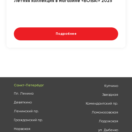
Летняя коллекция в магазине «ВО!ВА!» 2025
Подробнее
Санкт-Петербург
Купчино
Пл. Ленина
Звездная
Девяткино
Комендантский пр.
Ленинский пр.
Ломоносовская
Гражданский пр.
Ладожская
Нарвская
ул. Дыбенко