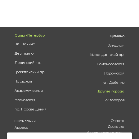
Санкт-Петербург
Купчино
Пл. Ленина
Звездная
Девяткино
Комендантский пр.
Ленинский пр.
Ломоносовская
Гражданский пр.
Ладожская
Нарвская
ул. Дыбенко
Академическая
Другие города
Московская
27 городов
пр. Просвещения
Оплата
О компании
Доставка
Адреса
Конфиденциальность
Каталог
Политика использования