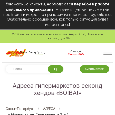
❗Уважаемые клиенты, наблюдаются
перебои в работе
мобильного приложения
. Мы уже ищем решение этой
проблемы и искренне приносим извинения за неудобства.
Обязательно сообщим вам, как только ситуация будет
исправлена!❗
29.07 мы открываемся новый магазин! Адрес Спб, Ленинский
проспект, дом 94.
Сегодня
Санкт-Петербург
Скидка 40%
Купить оптом
Адреса гипермаркетов секонд
хендов «ВО!ВА!»
/
/
Санкт-Петербург
АДРЕСА