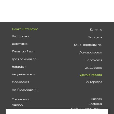
Санкт-Петербург
Купчино
Пл. Ленина
Звездная
Девяткино
Комендантский пр.
Ленинский пр.
Ломоносовская
Гражданский пр.
Ладожская
Нарвская
ул. Дыбенко
Академическая
Другие города
Московская
27 городов
пр. Просвещения
Оплата
О компании
Доставка
Адреса
Конфиденциальность
Каталог
Политика использования