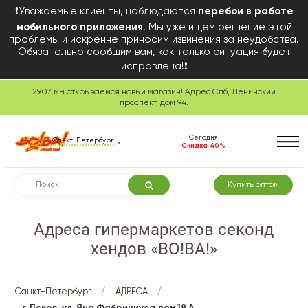
❗Уважаемые клиенты, наблюдаются
перебои в работе
мобильного приложения
. Мы уже ищем решение этой
проблемы и искренне приносим извинения за неудобства.
Обязательно сообщим вам, как только ситуация будет
исправлена!❗
29.07 мы открываемся новый магазин! Адрес Спб, Ленинский
проспект, дом 94.
Сегодня
Санкт-Петербург
Скидка 40%
Купить оптом
Адреса гипермаркетов секонд
хендов «ВО!ВА!»
/
/
Санкт-Петербург
АДРЕСА