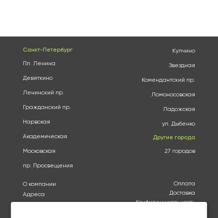
Санкт-Петербург
Купчино
Пл. Ленина
Звездная
Девяткино
Комендантский пр.
Ленинский пр.
Ломоносовская
Гражданский пр.
Ладожская
Нарвская
ул. Дыбенко
Академическая
Другие города
Московская
27 городов
пр. Просвещения
Оплата
О компании
Доставка
Адреса
Конфиденциальность
Каталог
Политика использования
Бренды