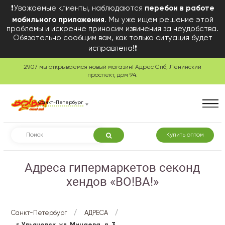
❗Уважаемые клиенты, наблюдаются
перебои в работе
мобильного приложения
. Мы уже ищем решение этой
проблемы и искренне приносим извинения за неудобства.
Обязательно сообщим вам, как только ситуация будет
исправлена!❗
29.07 мы открываемся новый магазин! Адрес Спб, Ленинский
проспект, дом 94.
Санкт-Петербург
Купить оптом
Адреса гипермаркетов секонд
хендов «ВО!ВА!»
/
/
Санкт-Петербург
АДРЕСА